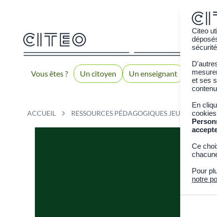
Citeo ut
déposés 
sécurité
D'autre
mesurer 
Vous êtes ?
Un citoyen
Un enseignant
Trier 
et ses s
contenu
En cliq
ACCUEIL
RESSOURCES PÉDAGOGIQUES JEUNESSE
cookies
Person
accept
Ce choi
chacune
Pour pl
notre po