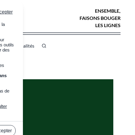
ENSEMBLE,
cepter
FAISONS BOUGER
 la
LES LIGNES
our
s outils
se
Actualités
er des
des
ans
as de
lter
cepter