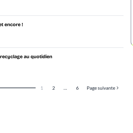
t encore !
 recyclage au quotidien
1
2
…
6
Page suivante