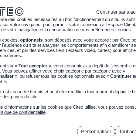
Continuer sans ac
ilise des cookies nécessaires au bon fonctionnement du site. Ils sont
sur votre navigateur pour garantir votre connexion à l'Espace Client,
 de votre navigation et la conservation de vos préférences cookies.
s cookies,
optionnels
, sont déposés avec votre accord : par Citeo p
l'audience du site et analyser les comportements afin d'améliorer se
ses déchets
Réduire ses emballages
Sensibiliser la jeunes
ervices, et par des services tiers (lecteurs vidéo, cartes) pour affich
s externes.
uant sur «
Tout accepter
», vous consentez au dépôt de l'ensemble 
. Vous pouvez affiner votre choix catégorie par catégorie avec «
MAGAZINE ECOJUNIOR
naliser
», ou refuser tous les cookies optionnels avec «
Continuer s
er
».
x est conservé 6 mois et peut être modifié à tout moment depuis le b
 des pages du site.
ABONNEMENT PAPIER
us d'informations sur les cookies que Citeo utilise, vous pouvez
consu
RÉSERVÉ AUX ENSEIGNANTS, BIBLIOTHÈQUES &
litique de confidentialité
.
MÉDIATHÈQUES.
ABONNEMENT NUMÉRIQUE (PDF EN LIGNE)
Personnaliser
Tout ac