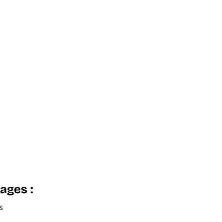
ages :
s