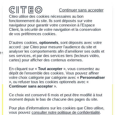
Continuer sans accepter
Citeo utilise des cookies nécessaires au bon
fonctionnement du site. Ils sont déposés sur votre
navigateur pour garantir votre connexion à l'Espace
Client, la sécurité de votre navigation et la conservation
de vos préférences cookies.
D'autres cookies,
optionnels
, sont déposés avec votre
accord : par Citeo pour mesurer l'audience du site et
analyser les comportements afin d'améliorer ses outils et
e ses emballages
Sensibiliser la jeunesse
Actualités
ses services, et par des services tiers (lecteurs vidéo,
cartes) pour afficher des contenus externes.
En cliquant sur «
Tout accepter
», vous consentez au
dépôt de l'ensemble des cookies. Vous pouvez affiner
votre choix catégorie par catégorie avec «
Personnaliser
», ou refuser tous les cookies optionnels avec «
Continuer sans accepter
».
Ce choix est conservé 6 mois et peut être modifié à tout
moment depuis le bas de chacune des pages du site.
RÉGIONS & TRI
Pour plus d'informations sur les cookies que Citeo utilise,
Le tri dans vos régions
vous pouvez
consulter notre politique de confidentialité
.