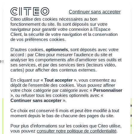
Continuer sans accepter
Citeo utilise des cookies nécessaires au bon
fonctionnement du site. Ils sont déposés sur votre
navigateur pour garantir votre connexion à l'Espace
Client, la sécurité de votre navigation et la conservation
de vos préférences cookies.
D'autres cookies,
optionnels
, sont déposés avec votre
accord : par Citeo pour mesurer l'audience du site et
analyser les comportements afin d'améliorer ses outils et
e ses emballages
Sensibiliser la jeunesse
Actualités
ses services, et par des services tiers (lecteurs vidéo,
cartes) pour afficher des contenus externes.
En cliquant sur «
Tout accepter
», vous consentez au
dépôt de l'ensemble des cookies. Vous pouvez affiner
votre choix catégorie par catégorie avec «
Personnaliser
», ou refuser tous les cookies optionnels avec «
Continuer sans accepter
».
Ce choix est conservé 6 mois et peut être modifié à tout
moment depuis le bas de chacune des pages du site.
JEUNESSE
Pour plus d'informations sur les cookies que Citeo utilise,
Mission éco-gestes
vous pouvez
consulter notre politique de confidentialité
.