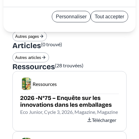
« »
pour
Trier par
Plus récent
Personnaliser
Tout accepter
Pages
(
0
trouvée)
Politique de confidentialité
Autres pages
Articles
(
0
trouvé)
Autres articles
Ressources
(
28
trouvées)
Ressources
2026 -N°75 – Enquête sur les
innovations dans les emballages
Eco Junior, Cycle 3, 2026, Magazine, Magazine
Télécharger