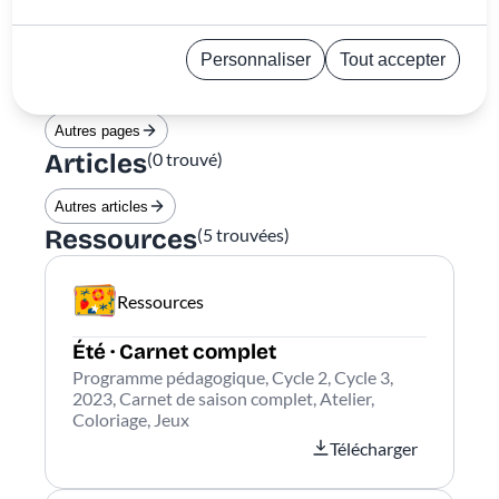
« »
pour
Trier par
Plus récent
Personnaliser
Tout accepter
Pages
(
0
trouvée)
Politique de confidentialité
Autres pages
Articles
(
0
trouvé)
Autres articles
Ressources
(
5
trouvées)
Ressources
Été · Carnet complet
Programme pédagogique, Cycle 2, Cycle 3,
2023, Carnet de saison complet, Atelier,
Coloriage, Jeux
Télécharger