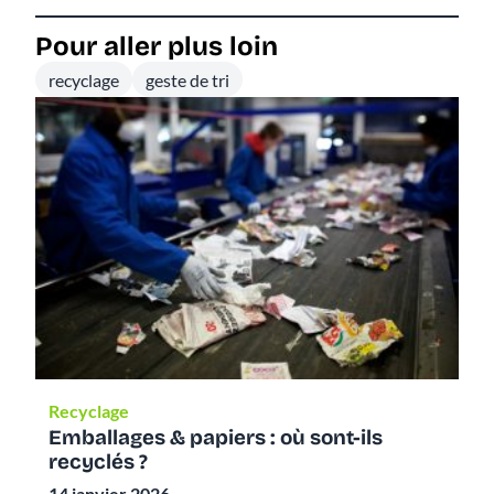
Pour aller plus loin
recyclage
geste de tri
Recyclage
Re
Emballages & papiers : où sont-ils
Du
recyclés ?
tr
pa
14 janvier 2026
14