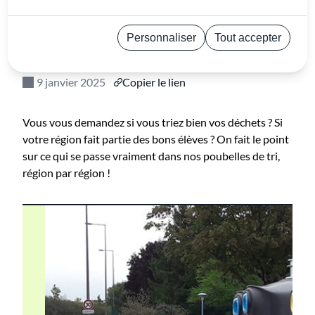
votre région est
championne du tri !
Personnaliser
Tout accepter
Politique de confidentialité
9 janvier 2025
Copier le lien
Vous vous demandez si vous triez bien vos déchets ? Si
votre région fait partie des bons élèves ? On fait le point
sur ce qui se passe vraiment dans nos poubelles de tri,
région par région !