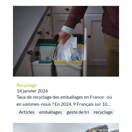
transformant les matériaux collectés en
nouvelles ressources réutilisables.
Recyclage
14 janvier 2026
Taux de recyclage des emballages en France : où
en sommes-nous ? En 2024, 9 Français sur 10
trient leurs emballages et papiers : un geste
Articles
emballages
geste de tri
recyclage
ancré, mais quels sont les résultats en termes de
recyclage ? Découvrez les données clés du