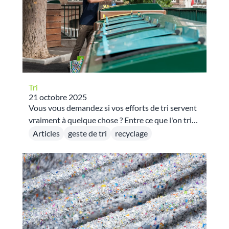
Tri
21 octobre 2025
Vous vous demandez si vos efforts de tri servent
vraiment à quelque chose ? Entre ce que l'on trie
dans les poubelles chez soi et ce qu'il faut amener
Articles
geste de tri
recyclage
en déchetterie, il est possible de se sentir perdu.
Pourtant, trier ses déchets est un geste civique
d’une grande importance ! C'est un acte concret
qui génère de véritables bénéfices pour
l'environnement et l'économie.