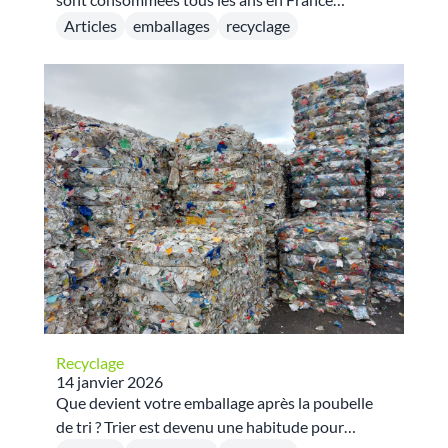
notamment dans les secteurs du lait (49% de
Articles
emballages
recyclage
parts de marché), des jus de fruits et nectars
(37%), soupes (90%), crèmes (74%) et boissons
végétales (99%).
Recyclage
14 janvier 2026
Que devient votre emballage après la poubelle
de tri ? Trier est devenu une habitude pour