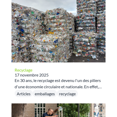
recyclage des emballages et papiers en France.
Recyclage
17 novembre 2025
En 30 ans, le recyclage est devenu l'un des piliers
d'une économie circulaire et nationale. En effet,
la majorité des emballages ménagers et des
Articles
emballages
recyclage
papiers est recyclée... en France ! Dans quelles
usines et que fait-on de la matière recyclée ?
Notre infographie vous dit tout.