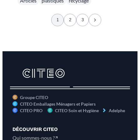
Articles
plastiques
recyclage
nombreux secteurs. Mais que deviennent-ils une
fois jetés ? Cette infographie propose un
1
2
3
éclairage clair sur leur recyclabilité : quels
plastiques peuvent être recyclés, lesquels posent
encore problème, et quelles solutions existent
pour mieux trier et réduire notre impact.
Groupe CITEO
CITEO Emballages Ménagers et Papiers
CITEO PRO
CITEO Soin et Hygiène
Adelphe
DÉCOUVRIR CITEO
Qui sommes-nous ?