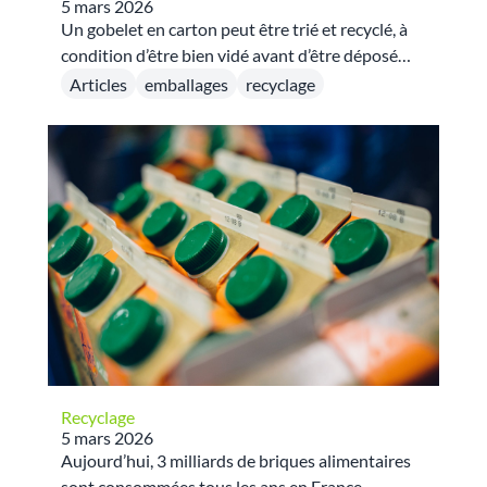
5 mars 2026
Un gobelet en carton peut être trié et recyclé, à
condition d’être bien vidé avant d’être déposé
dans le bac de tri dédié aux emballages en
Articles
emballages
recyclage
papier‑carton (selon la signalétique locale).
Recyclage
5 mars 2026
Aujourd’hui, 3 milliards de briques alimentaires
sont consommées tous les ans en France