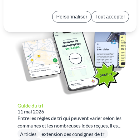
« »
pour
Trier par
Plus récent
Personnaliser
Tout accepter
Politique de confidentialité
Guide du tri
11 mai 2026
Entre les règles de tri qui peuvent varier selon les
communes et les nombreuses idées reçues, il est
parfois difficile de savoir quoi faire de ses
Articles
extension des consignes de tri