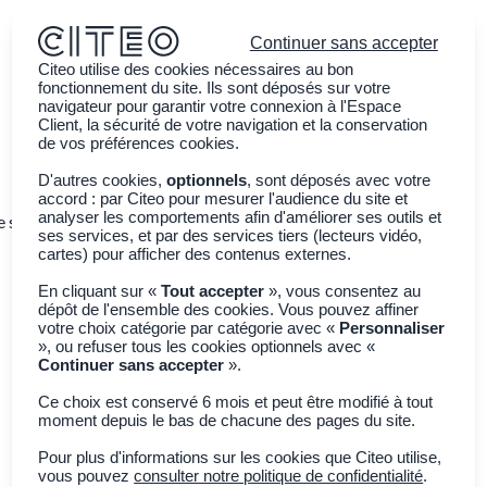
Continuer sans accepter
Citeo utilise des cookies nécessaires au bon
fonctionnement du site. Ils sont déposés sur votre
navigateur pour garantir votre connexion à l'Espace
Client, la sécurité de votre navigation et la conservation
de vos préférences cookies.
D'autres cookies,
optionnels
, sont déposés avec votre
accord : par Citeo pour mesurer l'audience du site et
analyser les comportements afin d'améliorer ses outils et
e ses emballages
Sensibiliser la jeunesse
Actualités
ses services, et par des services tiers (lecteurs vidéo,
cartes) pour afficher des contenus externes.
En cliquant sur «
Tout accepter
», vous consentez au
dépôt de l'ensemble des cookies. Vous pouvez affiner
votre choix catégorie par catégorie avec «
Personnaliser
», ou refuser tous les cookies optionnels avec «
Continuer sans accepter
».
Ce choix est conservé 6 mois et peut être modifié à tout
moment depuis le bas de chacune des pages du site.
Filtres
2
Pour plus d'informations sur les cookies que Citeo utilise,
vous pouvez
consulter notre politique de confidentialité
.
Articles -
19
Résultats