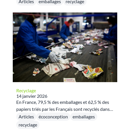
beaucoup de Français, mais que se passe-t-il
Articles
emballages
recyclage
après ? Découvrez le parcours complet d’un
emballage, depuis votre poubelle de tri jusqu’à sa
transformation en nouvelle matière.
Recyclage
14 janvier 2026
En France, 79,5 % des emballages et 62,5 % des
papiers triés par les Français sont recyclés dans
des usines françaises, révélant l’existence d’un
Articles
écoconception
emballages
réseau industriel performant qui contribue
recyclage
activement à l’économie circulaire en