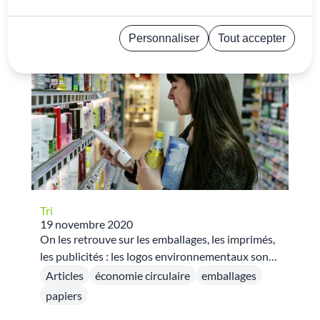
« »
pour
Trier par
Plus récent
Personnaliser
Tout accepter
Politique de confidentialité
Tri
19 novembre 2020
On les retrouve sur les emballages, les imprimés,
les publicités : les logos environnementaux sont
partout ! Quand ils sont bien utilisés, ils signalent
Articles
économie circulaire
emballages
les qualités et caractéristiques
papiers
environnementales du produit que vous avez