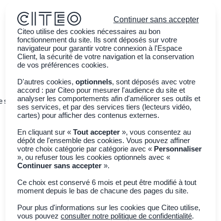
Continuer sans accepter
Citeo utilise des cookies nécessaires au bon
fonctionnement du site. Ils sont déposés sur votre
navigateur pour garantir votre connexion à l'Espace
Client, la sécurité de votre navigation et la conservation
de vos préférences cookies.
D'autres cookies,
optionnels
, sont déposés avec votre
accord : par Citeo pour mesurer l'audience du site et
analyser les comportements afin d'améliorer ses outils et
e ses emballages
Sensibiliser la jeunesse
Actualités
ses services, et par des services tiers (lecteurs vidéo,
cartes) pour afficher des contenus externes.
En cliquant sur «
Tout accepter
», vous consentez au
dépôt de l'ensemble des cookies. Vous pouvez affiner
votre choix catégorie par catégorie avec «
Personnaliser
», ou refuser tous les cookies optionnels avec «
Continuer sans accepter
».
Ce choix est conservé 6 mois et peut être modifié à tout
moment depuis le bas de chacune des pages du site.
Filtres
2
Pour plus d'informations sur les cookies que Citeo utilise,
vous pouvez
consulter notre politique de confidentialité
.
Articles -
1
Résultats