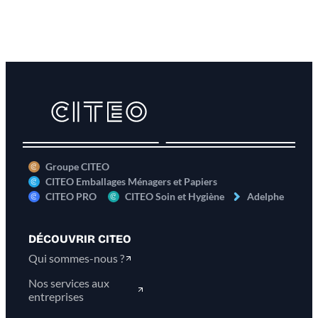
entre les mains. Tour d’horizon des principaux
logos du recyclage et des engagements pour
l'environnement.
Groupe CITEO
CITEO Emballages Ménagers et Papiers
CITEO PRO
CITEO Soin et Hygiène
Adelphe
DÉCOUVRIR CITEO
Qui sommes-nous ?
Nos services aux
entreprises